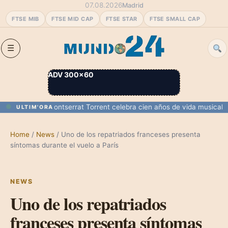
07.08.2026
Madrid
FTSE MIB
FTSE MID CAP
FTSE STAR
FTSE SMALL CAP
ADV 300×60
a y Melilla
Montserrat Torrent celebra cien años de vida musical
Marru
ULTIM'ORA
Home
/
News
/
Uno de los repatriados franceses presenta
síntomas durante el vuelo a París
NEWS
Uno de los repatriados
franceses presenta síntomas