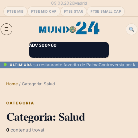
09.08.2026
Madrid
FTSE MIB
FTSE MID CAP
FTSE STAR
FTSE SMALL CAP
ADV 300×60
ruta de cena en su restaurante favorito de Palma
Controversia por la 
ULTIM'ORA
Home
/
Categoria: Salud
CATEGORIA
Categoria:
Salud
0
contenuti trovati