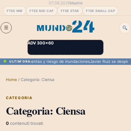
07.08.2026
Madrid
FTSE MIB
FTSE MID CAP
FTSE STAR
FTSE SMALL CAP
ADV 300×60
Inuncat por tormentas y riesgo de inundaciones
Javier Ruiz se despide
ULTIM'ORA
Home
/
Categoria: Ciensa
CATEGORIA
Categoria:
Ciensa
0
contenuti trovati