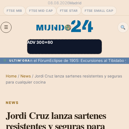
08.08.2026
Madrid
FTSE MIB
FTSE MID CAP
FTSE STAR
FTSE SMALL CAP
ADV 300×60
0 personas en el Fòrum
Eclipse de 1905: Excursiones al Tibidabo y su 
ULTIM'ORA
Home
/
News
/
Jordi Cruz lanza sartenes resistentes y seguras
para cualquier cocina
NEWS
Jordi Cruz lanza sartenes
resistentes y seguras para