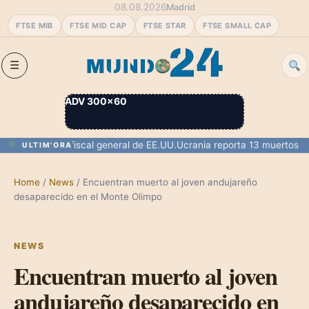
08.08.2026
Madrid
FTSE MIB
FTSE MID CAP
FTSE STAR
FTSE SMALL CAP
ADV 300×60
ado como fiscal general de EE.UU.
Ucrania reporta 13 muertos y 77 h
ULTIM'ORA
Home
/
News
/
Encuentran muerto al joven andujareño
desaparecido en el Monte Olimpo
NEWS
Encuentran muerto al joven
andujareño desaparecido en