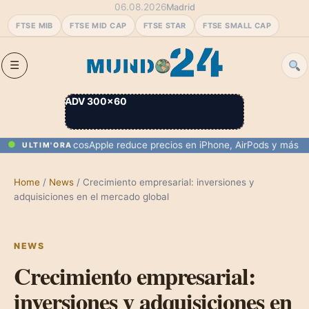
06.08.2026
Madrid
FTSE MIB
FTSE MID CAP
FTSE STAR
FTSE SMALL CAP
ADV 300×60
ta con Marruecos
Apple reduce precios en iPhone, AirPods y más por ti
ULTIM'ORA
Home
/
News
/
Crecimiento empresarial: inversiones y
adquisiciones en el mercado global
NEWS
Crecimiento empresarial:
inversiones y adquisiciones en