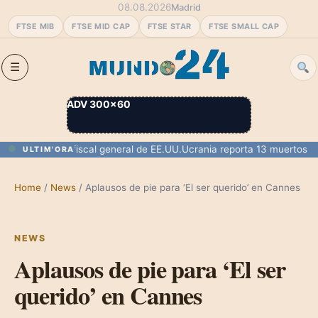
08.08.2026
Madrid
FTSE MIB
FTSE MID CAP
FTSE STAR
FTSE SMALL CAP
ADV 300×60
mado como fiscal general de EE.UU.
Ucrania reporta 13 muertos y 77 h
ULTIM'ORA
Home
/
News
/
Aplausos de pie para ‘El ser querido’ en Cannes
NEWS
Aplausos de pie para ‘El ser
querido’ en Cannes