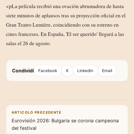
<pLa película recibió una ovación abrumadora de hasta
siete minutos de aplausos tras su proyección oficial en el
Gran Teatro Lumière, coincidiendo con su estreno en
cines franceses. En España, 'El ser querido' llegará a las
salas el 26 de agosto.
Condividi
Facebook
X
LinkedIn
Email
Navigazione articoli
ARTICOLO PRECEDENTE
Eurovisión 2026: Bulgaria se corona campeona
del festival