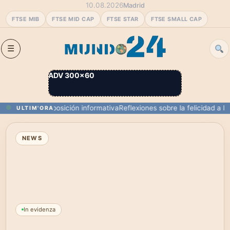
10.08.2026
Madrid
FTSE MIB
FTSE MID CAP
FTSE STAR
FTSE SMALL CAP
ADV 300×60
no y la sobreexposición informativa
Reflexiones sobre la felicidad a lo
ULTIM'ORA
NEWS
In evidenza