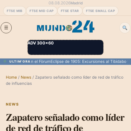
08.08.2026
Madrid
FTSE MIB
FTSE MID CAP
FTSE STAR
FTSE SMALL CAP
ADV 300×60
00 personas en el Fòrum
Eclipse de 1905: Excursiones al Tibidabo y su
ULTIM'ORA
Home
/
News
/
Zapatero señalado como líder de red de tráfico
de influencias
NEWS
Zapatero señalado como líder
de red de tráfico de