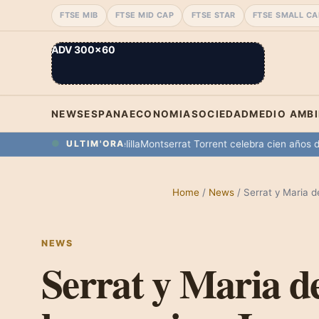
FTSE MIB
FTSE MID CAP
FTSE STAR
FTSE SMALL CA
ADV 300×60
NEWS
ESPANA
ECONOMIA
SOCIEDAD
MEDIO AMB
aniega en Ceuta y Melilla
Montserrat Torrent celebra cien años de vid
ULTIM'ORA
Home
/
News
/
Serrat y Maria 
NEWS
Serrat y Maria d