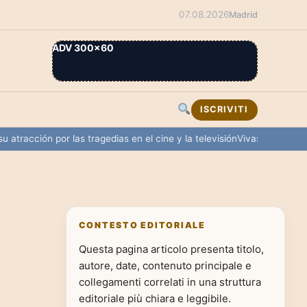
07.08.2026
Madrid
ADV 300×60
ISCRIVITI
cción por las tragedias en el cine y la televisión
Vivas solicita a Euro
CONTESTO EDITORIALE
Questa pagina articolo presenta titolo,
autore, date, contenuto principale e
collegamenti correlati in una struttura
editoriale più chiara e leggibile.