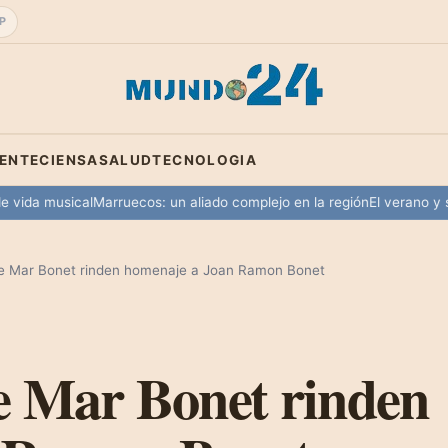
P
IENTE
CIENSA
SALUD
TECNOLOGIA
a musical
Marruecos: un aliado complejo en la región
El verano y su atra
de Mar Bonet rinden homenaje a Joan Ramon Bonet
e Mar Bonet rinden