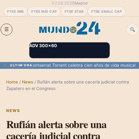
07.08.2026
Madrid
FTSE MIB
FTSE MID CAP
FTSE STAR
FTSE SMALL CAP
ADV 300×60
a y Melilla
Montserrat Torrent celebra cien años de vida musical
Marru
ULTIM'ORA
Home
/
News
/
Rufián alerta sobre una cacería judicial contra
Zapatero en el Congreso
NEWS
Rufián alerta sobre una
cacería judicial contra