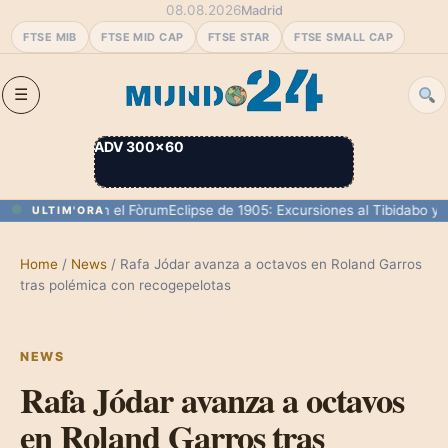
08.08.2026
Madrid
FTSE MIB
FTSE MID CAP
FTSE STAR
FTSE SMALL CAP
ADV 300×60
0 personas en el Fòrum
Eclipse de 1905: Excursiones al Tibidabo y su 
ULTIM'ORA
Home
/
News
/
Rafa Jódar avanza a octavos en Roland Garros
tras polémica con recogepelotas
NEWS
Rafa Jódar avanza a octavos
en Roland Garros tras