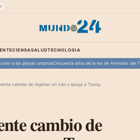
P
IENTE
CIENSA
SALUD
TECNOLOGIA
o a las playas urbanas
Cincuenta años de la ley de Amnistía: del 77 al
ente cambio de régimen en Irán y apoya a Trump
ente cambio de