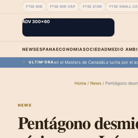
FTSE MIB
FTSE MID CAP
FTSE STAR
FTSE SMALL CA
ADV 300×60
NEWS
ESPANA
ECONOMIA
SOCIEDAD
MEDIO AMB
 a Moutet en su debut en el Masters de Canadá
La lucha por el acces
ULTIM'ORA
Home
/
News
/
Pentágono desmi
NEWS
Pentágono desmi