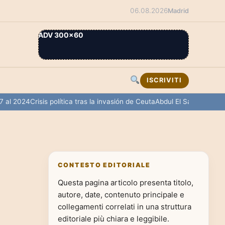
06.08.2026
Madrid
ADV 300×60
ISCRIVITI
 2024
Crisis política tras la invasión de Ceuta
Abdul El Sayed triunfa en
CONTESTO EDITORIALE
Questa pagina articolo presenta titolo,
autore, date, contenuto principale e
collegamenti correlati in una struttura
editoriale più chiara e leggibile.