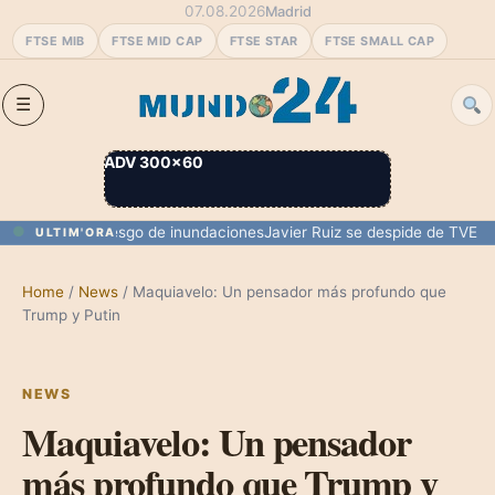
07.08.2026
Madrid
FTSE MIB
FTSE MID CAP
FTSE STAR
FTSE SMALL CAP
ADV 300×60
rmentas y riesgo de inundaciones
Javier Ruiz se despide de TVE para 
ULTIM'ORA
Home
/
News
/
Maquiavelo: Un pensador más profundo que
Trump y Putin
NEWS
Maquiavelo: Un pensador
más profundo que Trump y