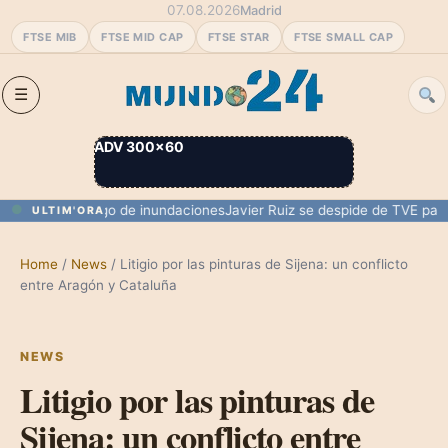
07.08.2026
Madrid
FTSE MIB
FTSE MID CAP
FTSE STAR
FTSE SMALL CAP
ADV 300×60
entas y riesgo de inundaciones
Javier Ruiz se despide de TVE para un
ULTIM'ORA
Home
/
News
/
Litigio por las pinturas de Sijena: un conflicto
entre Aragón y Cataluña
NEWS
Litigio por las pinturas de
Sijena: un conflicto entre