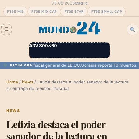
08.08.2026
Madrid
FTSE MIB
FTSE MID CAP
FTSE STAR
FTSE SMALL CAP
ADV 300×60
mado como fiscal general de EE.UU.
Ucrania reporta 13 muertos y 77 
ULTIM'ORA
Home
/
News
/
Letizia destaca el poder sanador de la lectura
en entrega de premios literarios
NEWS
Letizia destaca el poder
sanador de la lectura en