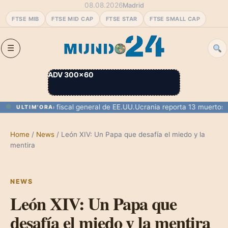
08.08.2026
Madrid
FTSE MIB
FTSE MID CAP
FTSE STAR
FTSE SMALL CAP
ADV 300×60
rmado como fiscal general de EE.UU.
Ucrania reporta 13 muertos y 77 
ULTIM'ORA
Home
/
News
/
León XIV: Un Papa que desafía el miedo y la
mentira
NEWS
León XIV: Un Papa que
desafía el miedo y la mentira