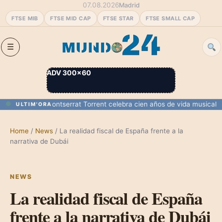
07.08.2026
Madrid
FTSE MIB
FTSE MID CAP
FTSE STAR
FTSE SMALL CAP
ADV 300×60
a y Melilla
Montserrat Torrent celebra cien años de vida musical
Marru
ULTIM'ORA
Home
/
News
/
La realidad fiscal de España frente a la
narrativa de Dubái
NEWS
La realidad fiscal de España
frente a la narrativa de Dubái