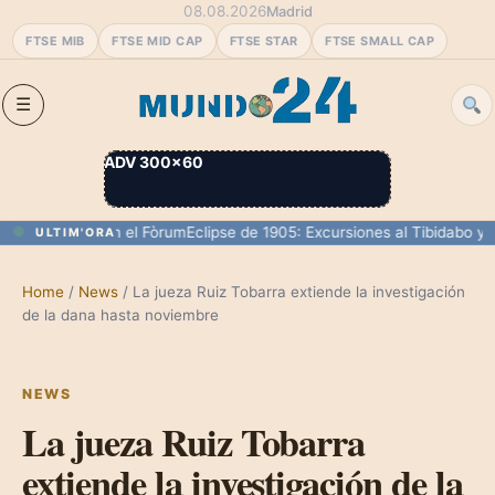
08.08.2026
Madrid
FTSE MIB
FTSE MID CAP
FTSE STAR
FTSE SMALL CAP
ADV 300×60
00 personas en el Fòrum
Eclipse de 1905: Excursiones al Tibidabo y su
ULTIM'ORA
Home
/
News
/
La jueza Ruiz Tobarra extiende la investigación
de la dana hasta noviembre
NEWS
La jueza Ruiz Tobarra
extiende la investigación de la