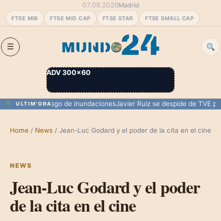
07.08.2026
Madrid
FTSE MIB
FTSE MID CAP
FTSE STAR
FTSE SMALL CAP
ADV 300×60
rmentas y riesgo de inundaciones
Javier Ruiz se despide de TVE para 
ULTIM'ORA
Home
/
News
/
Jean-Luc Godard y el poder de la cita en el cine
NEWS
Jean-Luc Godard y el poder
de la cita en el cine