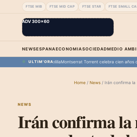
FTSE MIB
FTSE MID CAP
FTSE STAR
FTSE SMALL CA
ADV 300×60
NEWS
ESPANA
ECONOMIA
SOCIEDAD
MEDIO AMB
aniega en Ceuta y Melilla
Montserrat Torrent celebra cien años de vid
ULTIM'ORA
Home
/
News
/
Irán confirma l
NEWS
Irán confirma la 