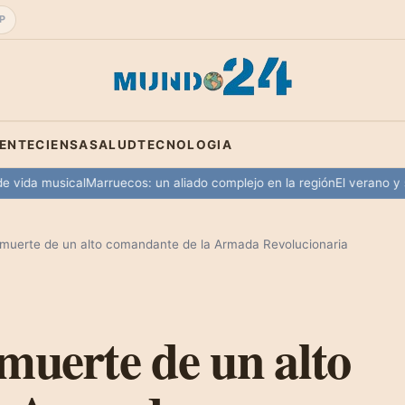
P
IENTE
CIENSA
SALUD
TECNOLOGIA
a musical
Marruecos: un aliado complejo en la región
El verano y su atra
a muerte de un alto comandante de la Armada Revolucionaria
muerte de un alto