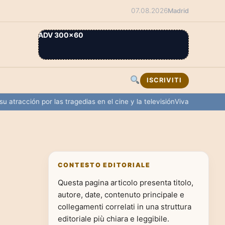
07.08.2026
Madrid
ADV 300×60
ISCRIVITI
cción por las tragedias en el cine y la televisión
Vivas solicita a Euro
CONTESTO EDITORIALE
Questa pagina articolo presenta titolo,
autore, date, contenuto principale e
collegamenti correlati in una struttura
editoriale più chiara e leggibile.