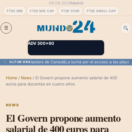
06.08.2026
Madrid
FTSE MIB
FTSE MID CAP
FTSE STAR
FTSE SMALL CAP
ADV 300×60
debut en el Masters de Canadá
La lucha por el acceso a las playas ur
ULTIM'ORA
Home
/
News
/
El Govern propone aumento salarial de 400
euros para docentes en cuatro años
NEWS
El Govern propone aumento
salarial de 400 euros para