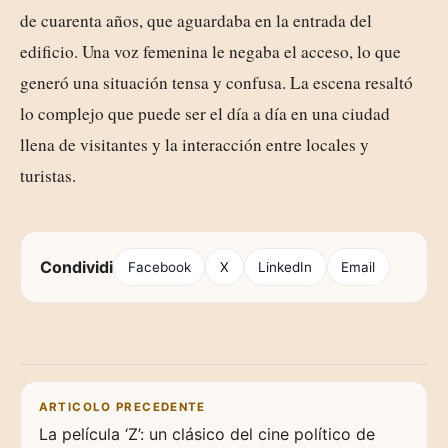
de cuarenta años, que aguardaba en la entrada del
edificio. Una voz femenina le negaba el acceso, lo que
generó una situación tensa y confusa. La escena resaltó
lo complejo que puede ser el día a día en una ciudad
llena de visitantes y la interacción entre locales y
turistas.
Condividi
Facebook
X
LinkedIn
Email
Navigazione articoli
ARTICOLO PRECEDENTE
La película ‘Z’: un clásico del cine político de