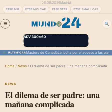
06.08.2026
Madrid
FTSE MIB
FTSE MID CAP
FTSE STAR
FTSE SMALL CAP
ADV 300×60
u debut en el Masters de Canadá
La lucha por el acceso a las playas 
ULTIM'ORA
Home
/
News
/
El dilema de ser padre: una mañana complicada
NEWS
El dilema de ser padre: una
mañana complicada