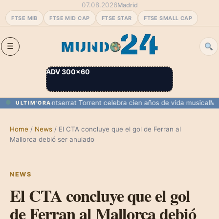
07.08.2026
Madrid
FTSE MIB
FTSE MID CAP
FTSE STAR
FTSE SMALL CAP
ADV 300×60
 y Melilla
Montserrat Torrent celebra cien años de vida musical
Marrue
ULTIM'ORA
Home
/
News
/
El CTA concluye que el gol de Ferran al
Mallorca debió ser anulado
NEWS
El CTA concluye que el gol
de Ferran al Mallorca debió