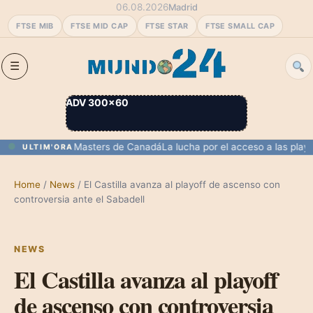
06.08.2026
Madrid
FTSE MIB
FTSE MID CAP
FTSE STAR
FTSE SMALL CAP
ADV 300×60
u debut en el Masters de Canadá
La lucha por el acceso a las playas 
ULTIM'ORA
Home
/
News
/
El Castilla avanza al playoff de ascenso con
controversia ante el Sabadell
NEWS
El Castilla avanza al playoff
de ascenso con controversia