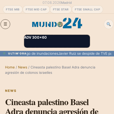
07.08.2026
Madrid
FTSE MIB
FTSE MID CAP
FTSE STAR
FTSE SMALL CAP
ADV 300×60
mentas y riesgo de inundaciones
Javier Ruiz se despide de TVE para u
ULTIM'ORA
Home
/
News
/
Cineasta palestino Basel Adra denuncia
agresión de colonos israelíes
NEWS
Cineasta palestino Basel
Adra denuncia agresión de