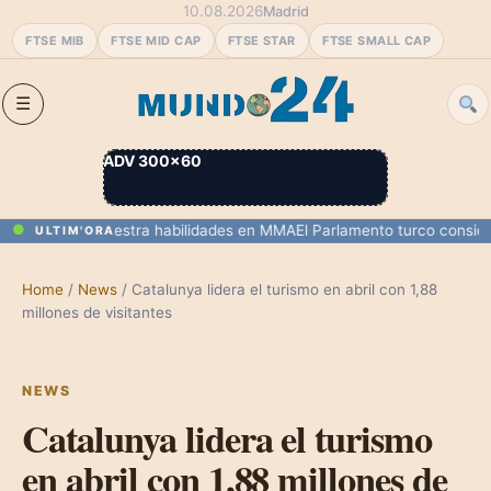
10.08.2026
Madrid
FTSE MIB
FTSE MID CAP
FTSE STAR
FTSE SMALL CAP
ADV 300×60
e UFC y muestra habilidades en MMA
El Parlamento turco considera a
ULTIM'ORA
Home
/
News
/
Catalunya lidera el turismo en abril con 1,88
millones de visitantes
NEWS
Catalunya lidera el turismo
en abril con 1,88 millones de