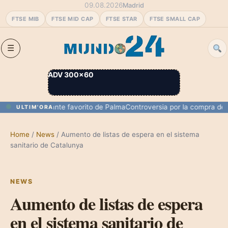
09.08.2026
Madrid
FTSE MIB
FTSE MID CAP
FTSE STAR
FTSE SMALL CAP
ADV 300×60
n su restaurante favorito de Palma
Controversia por la compra del áti
ULTIM'ORA
Home
/
News
/
Aumento de listas de espera en el sistema
sanitario de Catalunya
NEWS
Aumento de listas de espera
en el sistema sanitario de