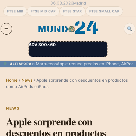
06.08.2026
Madrid
FTSE MIB
FTSE MID CAP
FTSE STAR
FTSE SMALL CAP
ADV 300×60
ra de Ceuta con Marruecos
Apple reduce precios en iPhone, AirPods y m
ULTIM'ORA
Home
/
News
/
Apple sorprende con descuentos en productos
como AirPods e iPads
NEWS
Apple sorprende con
descuentos en productos