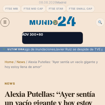
08.08.2026
Madrid
FTSE MIB
FTSE MID CAP
FTSE STAR
FTSE SMALL CAP
ADV 300×60
rmentas y riesgo de inundaciones
Javier Ruiz se despide de TVE para 
ULTIM'ORA
Home
/
News
/
Alexia Putellas: “Ayer sentía un vacío gigante y
hoy estoy llena de amor”
NEWS
Alexia Putellas: “Ayer sentía
un vacío gigante y hoy estoy