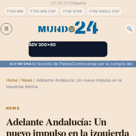
09.08.2026
Madrid
FTSE MIB
FTSE MID CAP
FTSE STAR
FTSE SMALL CAP
ADV 300×60
su restaurante favorito de Palma
Controversia por la compra del ático
ULTIM'ORA
Home
/
News
/
Adelante Andalucía: Un nuevo impulso en la
izquierda ibérica
NEWS
Adelante Andalucía: Un
nuevo impulso en la izquierda