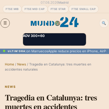
07.08.2026
Madrid
FTSE MIB
FTSE MID CAP
FTSE STAR
FTSE SMALL CAP
ADV 300×60
tera de Ceuta con Marruecos
Apple reduce precios en iPhone, AirPods y 
ULTIM'ORA
Home
/
News
/
Tragedia en Catalunya: tres muertes en
accidentes naturales
NEWS
Tragedia en Catalunya: tres
muertes en accidentes