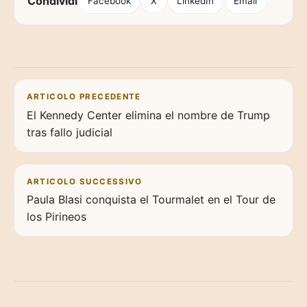
Condividi
Facebook
X
LinkedIn
Email
Navigazione articoli
ARTICOLO PRECEDENTE
El Kennedy Center elimina el nombre de Trump
tras fallo judicial
ARTICOLO SUCCESSIVO
Paula Blasi conquista el Tourmalet en el Tour de
los Pirineos