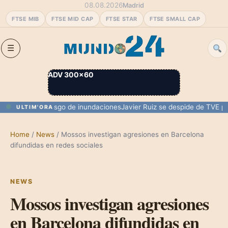
08.08.2026
Madrid
FTSE MIB
FTSE MID CAP
FTSE STAR
FTSE SMALL CAP
ADV 300×60
rmentas y riesgo de inundaciones
Javier Ruiz se despide de TVE para 
ULTIM'ORA
Home
/
News
/
Mossos investigan agresiones en Barcelona
difundidas en redes sociales
NEWS
Mossos investigan agresiones
en Barcelona difundidas en