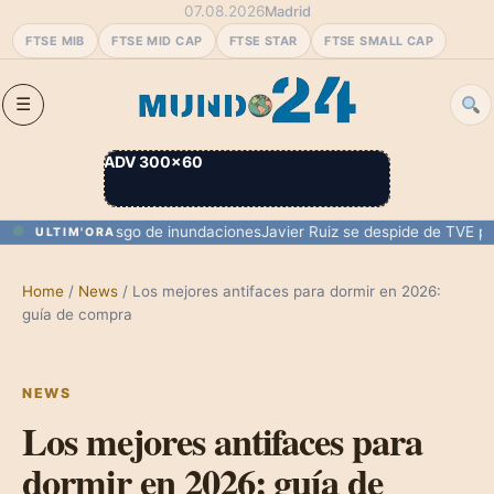
07.08.2026
Madrid
FTSE MIB
FTSE MID CAP
FTSE STAR
FTSE SMALL CAP
ADV 300×60
rmentas y riesgo de inundaciones
Javier Ruiz se despide de TVE para 
ULTIM'ORA
Home
/
News
/
Los mejores antifaces para dormir en 2026:
guía de compra
NEWS
Los mejores antifaces para
dormir en 2026: guía de