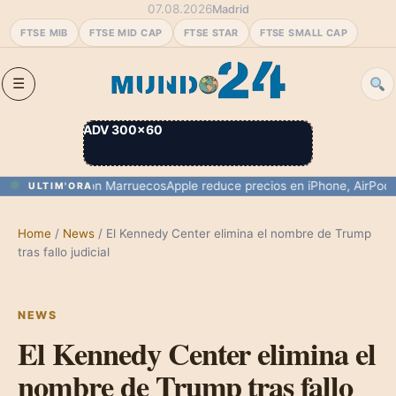
07.08.2026
Madrid
FTSE MIB
FTSE MID CAP
FTSE STAR
FTSE SMALL CAP
ADV 300×60
ra de Ceuta con Marruecos
Apple reduce precios en iPhone, AirPods y m
ULTIM'ORA
Home
/
News
/
El Kennedy Center elimina el nombre de Trump
tras fallo judicial
NEWS
El Kennedy Center elimina el
nombre de Trump tras fallo