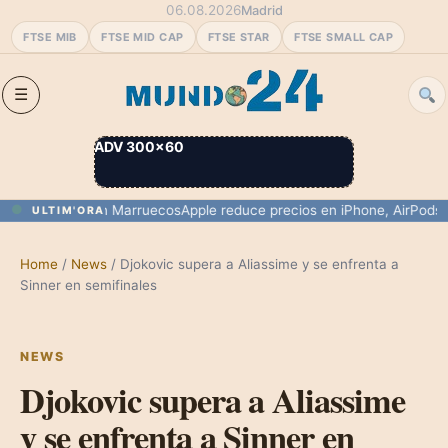
06.08.2026
Madrid
FTSE MIB
FTSE MID CAP
FTSE STAR
FTSE SMALL CAP
ADV 300×60
a de Ceuta con Marruecos
Apple reduce precios en iPhone, AirPods y má
ULTIM'ORA
Home
/
News
/
Djokovic supera a Aliassime y se enfrenta a
Sinner en semifinales
NEWS
Djokovic supera a Aliassime
y se enfrenta a Sinner en