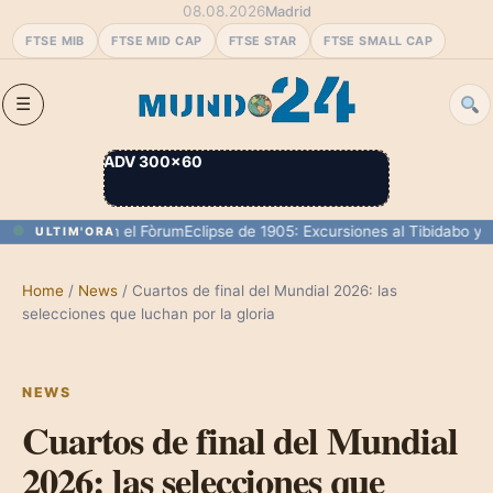
08.08.2026
Madrid
FTSE MIB
FTSE MID CAP
FTSE STAR
FTSE SMALL CAP
ADV 300×60
0 personas en el Fòrum
Eclipse de 1905: Excursiones al Tibidabo y su 
ULTIM'ORA
Home
/
News
/
Cuartos de final del Mundial 2026: las
selecciones que luchan por la gloria
NEWS
Cuartos de final del Mundial
2026: las selecciones que